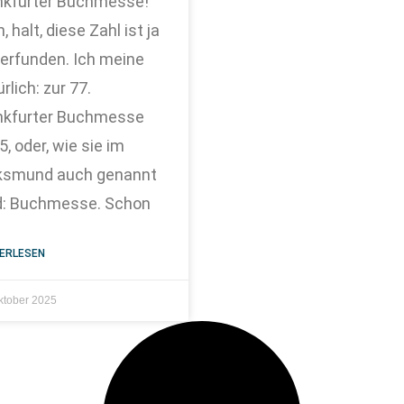
nkfurter Buchmesse!
, halt, diese Zahl ist ja
i erfunden. Ich meine
rlich: zur 77.
nkfurter Buchmesse
, oder, wie sie im
ksmund auch genannt
d: Buchmesse. Schon
ERLESEN
ktober 2025