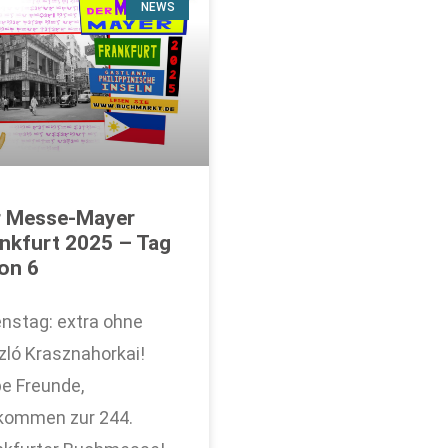
NEWS
r Messe-Mayer
nkfurt 2025 – Tag
on 6
nstag: extra ohne
zló Krasznahorkai!
be Freunde,
lkommen zur 244.