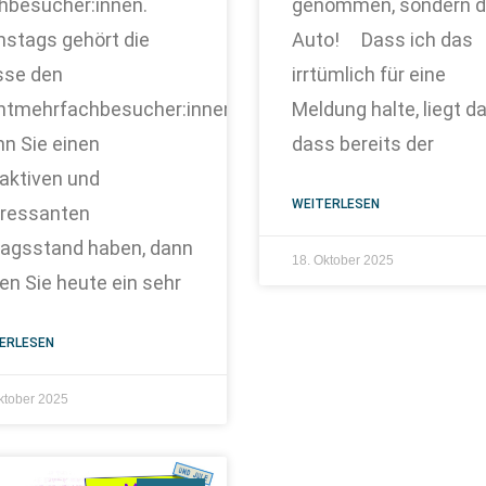
hbesucher:innen.
genommen, sondern 
stags gehört die
Auto! Dass ich das
se den
irrtümlich für eine
htmehrfachbesucher:innen.
Meldung halte, liegt da
n Sie einen
dass bereits der
raktiven und
WEITERLESEN
eressanten
lagsstand haben, dann
18. Oktober 2025
en Sie heute ein sehr
ERLESEN
ktober 2025