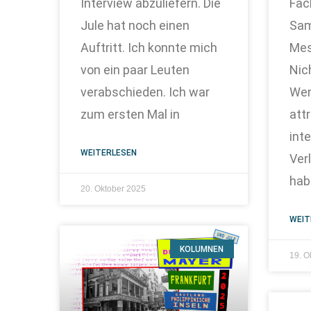
Interview abzuliefern. Die
Fac
Jule hat noch einen
Sam
Auftritt. Ich konnte mich
Mes
von ein paar Leuten
Nic
verabschieden. Ich war
Wen
zum ersten Mal in
att
int
WEITERLESEN
Ver
hab
20. Oktober 2025
WEIT
KOLUMNEN
19. O