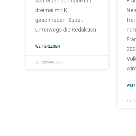
schreiben. Ich habe ihn
Fra
dreimal mit K
Nein
geschrieben. Super.
fre
Unterwegs die Redaktion
natü
Fra
WEITERLESEN
2025
Vol
16. Oktober 2025
wir
WEIT
15. O