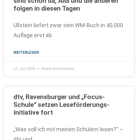
sind schon da, Aldi und die anderen
folgen in diesen Tagen
Ullstein liefert zwar sein WM-Buch in 40.000
Auflage erst ab
WEITERLESEN
13. Juli 2006
Keine Kommentare
dtv, Ravensburger und „Focus-
Schule“ setzen Leseförderungs-
Initiative fort
„Was soll ich mit meinen Schülern lesen?“ –
dtv und