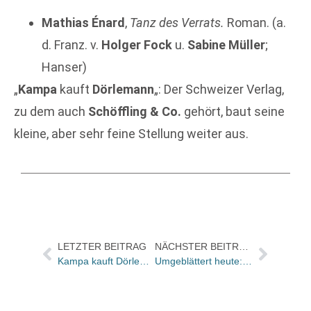
Mathias Énard
,
Tanz des Verrats.
Roman. (a.
d. Franz. v.
Holger Fock
u.
Sabine Müller
;
Hanser)
„
Kampa
kauft
Dörlemann
„: Der Schweizer Verlag,
zu dem auch
Schöffling & Co.
gehört, baut seine
kleine, aber sehr feine Stellung weiter aus.
LETZTER BEITRAG
NÄCHSTER BEITRAG
Kampa kauft Dörlemann
Umgeblättert heute: „Mehr kann man sich nicht wünschen von einem Krimi“