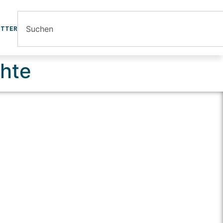
ETTER
chte