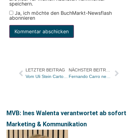
speichern.
Ja, ich möchte den BuchMarkt-Newsflash
abonnieren
LETZTER BEITRAG
NÄCHSTER BEITRAG
Vom Uli Stein Cartoon-Buch „Notebook“ konnte Lappan in sechs Wochen 100.000 Exemplare verkaufen
Fernando Carro neuer Geschäftsführer im Autohaus Verlag
MVB: Ines Walenta verantwortet ab sofort
Marketing & Kommunikation