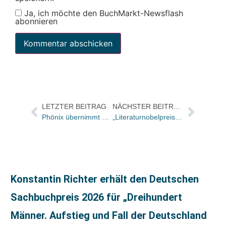
Ja, ich möchte den BuchMarkt-Newsflash
abonnieren
LETZTER BEITRAG
NÄCHSTER BEITRAG
Phönix übernimmt Mehrheit an Jäggi Bücher
„Literaturnobelpreisträger Gao Xingjian erscheint nun bei Fischer – Erzählungsband „Auf dem Meer“ ab Anfang Dezember lieferbar“
Konstantin Richter erhält den Deutschen
Sachbuchpreis 2026 für „Dreihundert
Männer. Aufstieg und Fall der Deutschland