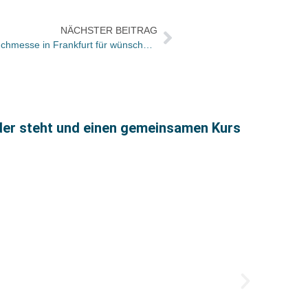
NÄCHSTER BEITRAG
Vorstand des Börsenvereins hält Buchmesse in Frankfurt für wünschenswert – Alternative Standorte sollen geprüft werden
uder steht und einen gemeinsamen Kurs
Wie wa