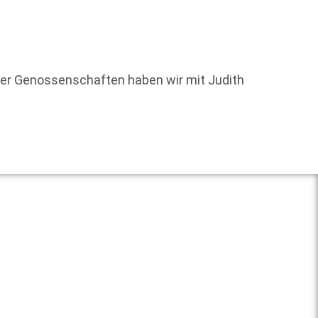
Nach vi
Juni 2
er Genossenschaften haben wir mit Judith
Weit