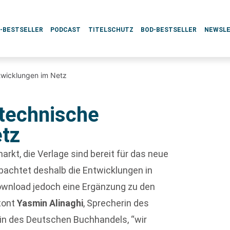
L-BESTSELLER
PODCAST
TITELSCHUTZ
BOD-BESTSELLER
NEWSL
twicklungen im Netz
technische
etz
rkt, die Verlage sind bereit für das neue
bachtet deshalb die Entwicklungen in
Download jedoch eine Ergänzung zu den
etont
Yasmin Alinaghi
, Sprecherin des
in des Deutschen Buchhandels, “wir