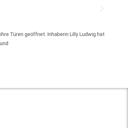
Der SP
re Türen geöffnet. Inhaberin Lilly Ludwig hat
Werke,
 und
Überse
Weit