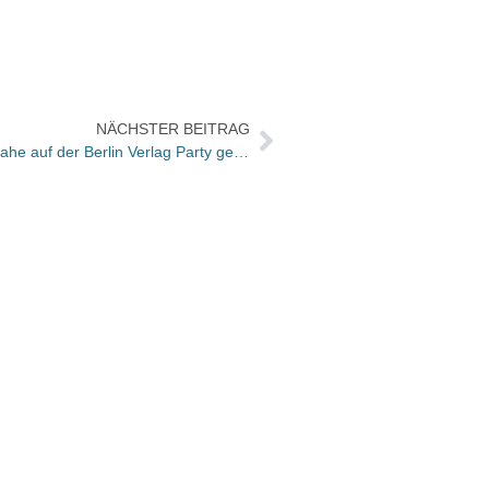
NÄCHSTER BEITRAG
Mayer die Nullnummer:Wie ich beinahe auf der Berlin Verlag Party gelandet wäre
SPIEG