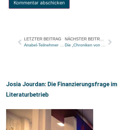
LETZTER BEITRAG
NÄCHSTER BEITRAG
Anabel-Teilnehmer melden drei Prozent mehr Umsatz im internen eBuch-Vergleich
Die „Chroniken von Narnia“ – bei Ueberreuter und 2005 als Filmereignis
Josia Jourdan: Die Finanzierungsfrage im
Literaturbetrieb