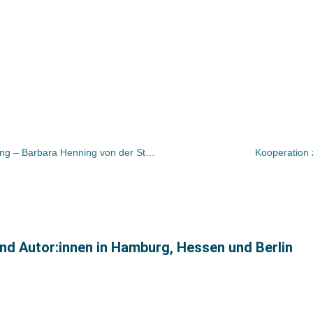
„bibweb“ mit der 5.000sten Anmeldung – Barbara Henning von der Stadtbibliothek Salzgitter gewinnt eine Studienreise nach Breslau
Kooperation z
nd Autor:innen in Hamburg, Hessen und Berlin