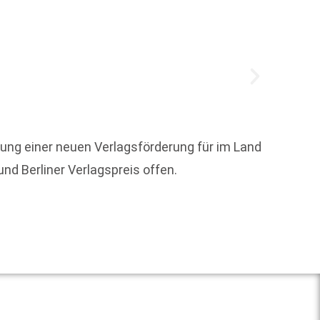
ng einer neuen Verlagsförderung für im Land
Um die
nd Berliner Verlagspreis offen.
Weit