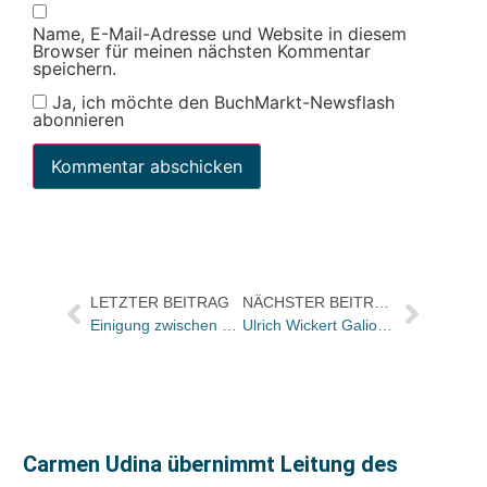
Name, E-Mail-Adresse und Website in diesem
Browser für meinen nächsten Kommentar
speichern.
Ja, ich möchte den BuchMarkt-Newsflash
abonnieren
LETZTER BEITRAG
NÄCHSTER BEITRAG
Einigung zwischen Verlagen und Autoren: Gemeinsame Vergütungsregeln für die Belletristik
Ulrich Wickert Galionsfigur der Leseköpfe – Aktion zum Welttag des Buches / SPIEGEL-Verlag wird Medienpartner
Carmen Udina übernimmt Leitung des