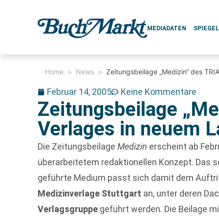
MEDIADATEN
SPIEGE
Home
>
News
>
Zeitungsbeilage „Medizin“ des TRI
Februar 14, 2005
Keine Kommentare
Zeitungsbeilage „Me
Verlages in neuem L
Die Zeitungsbeilage
Medizin
erscheint ab Febr
überarbeitetem redaktionellen Konzept. Das 
geführte Medium passt sich damit dem Auftrit
Medizinverlage Stuttgart
an, unter deren Da
Verlagsgruppe
geführt werden. Die Beilage mi