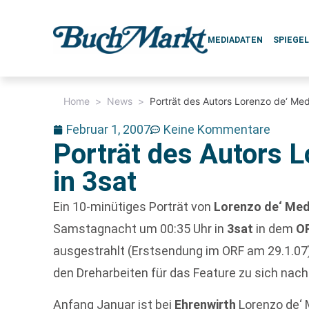
MEDIADATEN
SPIEGE
Home
>
News
>
Porträt des Autors Lorenzo de‘ Medi
Februar 1, 2007
Keine Kommentare
Porträt des Autors L
in 3sat
Ein 10-minütiges Porträt von
Lorenzo de‘ Med
Samstagnacht um 00:35 Uhr in
3sat
in dem
O
ausgestrahlt (Erstsendung im ORF am 29.1.07).
den Dreharbeiten für das Feature zu sich nach
Anfang Januar ist bei
Ehrenwirth
Lorenzo de‘ 