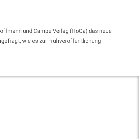
30 Jah
hinweg
Liebe
r Hoffmann und Campe Verlag (HoCa) das neue
gefragt, wie es zur Frühveröffentlichung
Weit