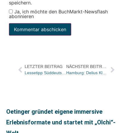
speichern.
Ja, ich möchte den BuchMarkt-Newsflash
abonnieren
LETZTER BEITRAG
NÄCHSTER BEITRAG
Lessetipp Süddeutsche: „Second Life“ im Ansatz veraltet
Hamburg: Delius Klasing präsentierte „Aida. Die Erfolgsstory“ im Rahmen von Luxusliner-Schiffstaufe
Oetinger gründet eigene immersive
Erlebnisformate und startet mit „Olchi“-