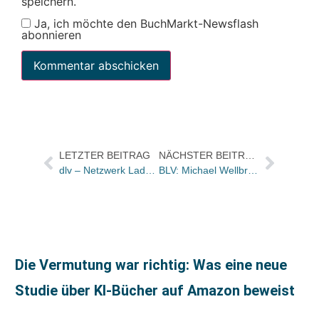
speichern.
Ja, ich möchte den BuchMarkt-Newsflash
abonnieren
LETZTER BEITRAG
NÄCHSTER BEITRAG
dlv – Netzwerk Ladenbau tagte in Zürich / Trend: Komplettlösungen aus einer Hand
BLV: Michael Wellbrock geht nach Düsseldorf / Maria-Elisabeth Jantzer übernimmt kommissarisch die Vertriebsleitung
Die Vermutung war richtig: Was eine neue
Studie über KI-Bücher auf Amazon beweist