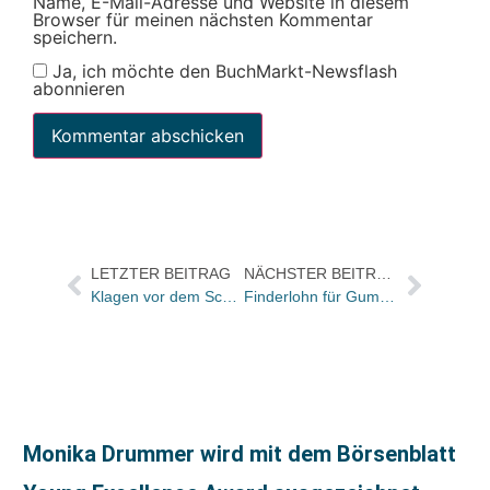
Name, E-Mail-Adresse und Website in diesem
Browser für meinen nächsten Kommentar
speichern.
Ja, ich möchte den BuchMarkt-Newsflash
abonnieren
LETZTER BEITRAG
NÄCHSTER BEITRAG
Klagen vor dem Schnellgericht: Der Fall Peter Leuschner vs. Anna Maria Schenkel und Edition Nautilus
Finderlohn für Gummienten, die Eric Carle zu einem Bilderbuch inspirierten
Monika Drummer wird mit dem Börsenblatt