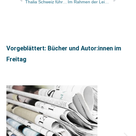
Thalia Schweiz führt Kundenkartensystem ein
Im Rahmen der Leipziger Buchmesse wurde der Trendbericht Kinder- und Jugendbuch 2008 vorgestellt / Im Harry-Potter-Jahr stieg der Umsatz um 24 Prozent
Vorgeblättert: Bücher und Autor:innen im
Freitag