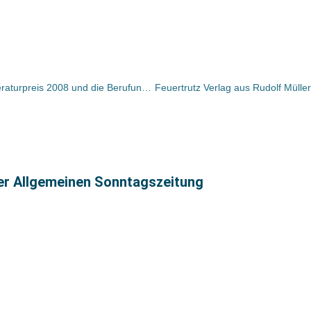
Ulrich Peltzer erhält den Berliner Literaturpreis 2008 und die Berufung der Freien Universität Berlin auf die Heiner-Müller-Gastprofessur für deutschsprachige Poetik
ter Allgemeinen Sonntagszeitung