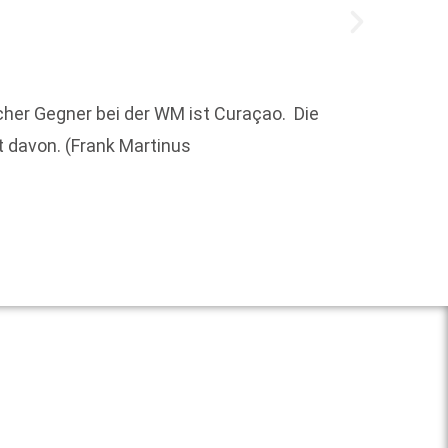
her Gegner bei der WM ist Curaçao. Die
Um die
lt davon. (Frank Martinus
Weit