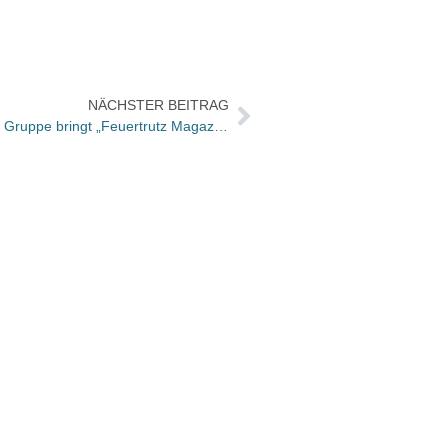
NÄCHSTER BEITRAG
Feuertrutz Verlag aus Rudolf Müller Gruppe bringt „Feuertrutz Magazin“ heraus
Büche