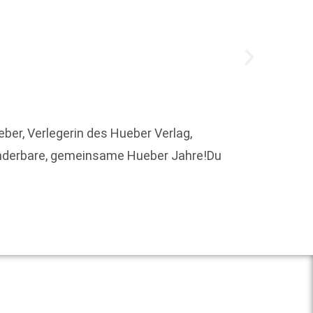
Jeden 
ber, Verlegerin des Hueber Verlag,
Hambur
wunderbare, gemeinsame Hueber Jahre!Du
Weit