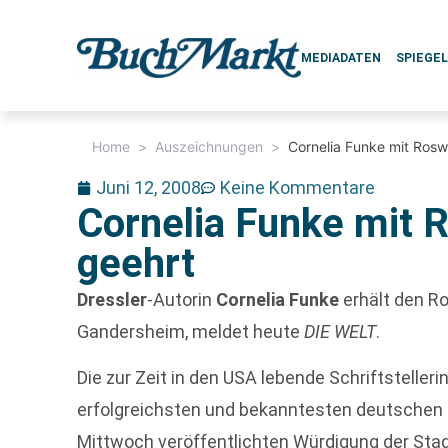
MEDIADATEN
SPIEGE
Home
>
Auszeichnungen
>
Cornelia Funke mit Rosw
Juni 12, 2008
Keine Kommentare
Cornelia Funke mit 
geehrt
Dressler
-Autorin
Cornelia Funke
erhält den Ro
Gandersheim, meldet heute
DIE WELT
.
Die zur Zeit in den USA lebende Schriftstellerin
erfolgreichsten und bekanntesten deutschen K
Mittwoch veröffentlichten Würdigung der Stad