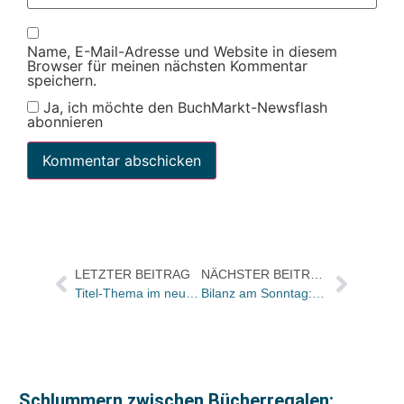
Name, E-Mail-Adresse und Website in diesem
Browser für meinen nächsten Kommentar
speichern.
Ja, ich möchte den BuchMarkt-Newsflash
abonnieren
LETZTER BEITRAG
NÄCHSTER BEITRAG
Titel-Thema im neuen BuchMarkt: „Wir wollen nicht mit Schlafsack und ISO-Matte reisen“ – Verlagsvertreter erhoffen sich zeitgemäßere Abrechnungsmodelle, aber noch fehlt das Ei des Kolumbus
Bilanz am Sonntag: Weltbild-Konzern steigert Umsatz um 21 Prozent auf 1,94 Mrd. Euro
Schlummern zwischen Bücherregalen: