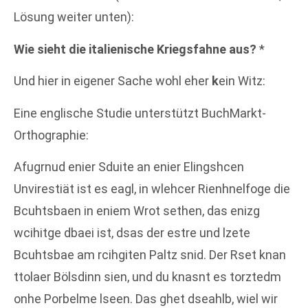
Lösung weiter unten):
Wie sieht die italienische Kriegsfahne aus?
*
Und hier in eigener Sache wohl eher
k
ein Witz:
Eine englische Studie unterstützt BuchMarkt-
Orthographie:
Afugrnud enier Sduite an enier Elingshcen
Unvirestiät ist es eagl, in wlehcer Rienhnelfoge die
Bcuhtsbaen in eniem Wrot sethen, das enizg
wcihitge dbaei ist, dsas der estre und lzete
Bcuhtsbae am rcihgiten Paltz snid. Der Rset knan
ttolaer Bölsdinn sien, und du knasnt es torztedm
onhe Porbelme lseen. Das ghet dseahlb, wiel wir