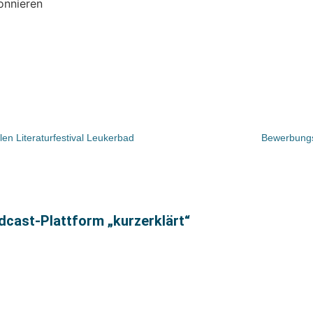
onnieren
len Literaturfestival Leukerbad
Bewerbungs
cast-Plattform „kurzerklärt“