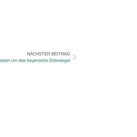
NÄCHSTER BEITRAG
start um das bayerische Gütesiegel
Klett