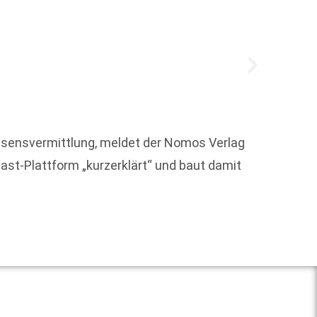
Rund 7
issensvermittlung, meldet der Nomos Verlag
Basisk
ast-Plattform „kurzerklärt“ und baut damit
hervor.
Weit