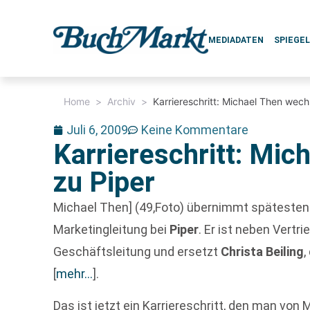
MEDIADATEN
SPIEGE
Home
>
Archiv
>
Karriereschritt: Michael Then wech
Juli 6, 2009
Keine Kommentare
Karriereschritt: Mic
zu Piper
Michael Then] (49,Foto) übernimmt spätesten
Marketingleitung bei
Piper
. Er ist neben Vertri
Geschäftsleitung und ersetzt
Christa Beiling
,
[
mehr…
]
.
Das ist jetzt ein Karriereschritt, den man von