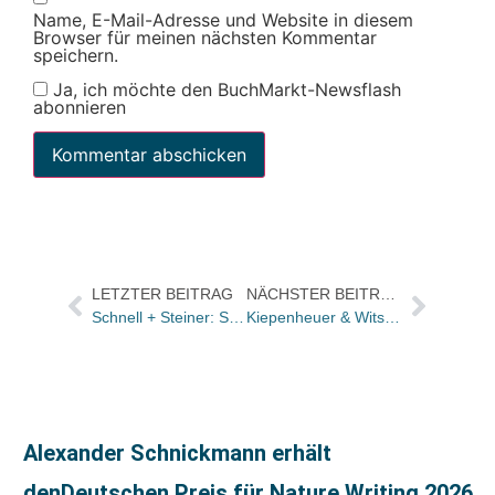
Name, E-Mail-Adresse und Website in diesem
Browser für meinen nächsten Kommentar
speichern.
Ja, ich möchte den BuchMarkt-Newsflash
abonnieren
LETZTER BEITRAG
NÄCHSTER BEITRAG
Schnell + Steiner: Susanne Kolbe jetzt Bereichsleiterin Marketing und Vertrieb
Kiepenheuer & Witsch: Der neue Frank Schätzing-Roman spielt auf dem Mond
Alexander Schnickmann erhält
denDeutschen Preis für Nature Writing 2026