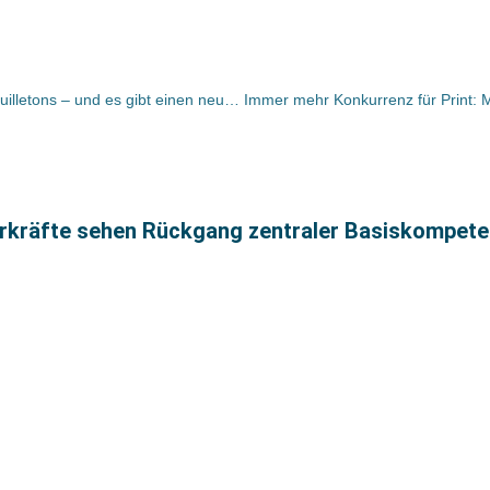
Bücher und Autoren heute in den Feuilletons – und es gibt einen neuen Pynchon
hrkräfte sehen Rückgang zentraler Basiskompet