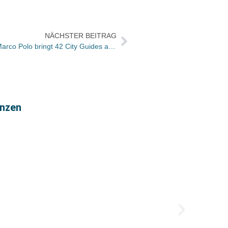
NÄCHSTER BEITRAG
Immer mehr Konkurrenz für Print: Marco Polo bringt 42 City Guides aufs iPhone; Langenscheidt-Tochter Polyglott 12 Travel Guides
enzen
Münch