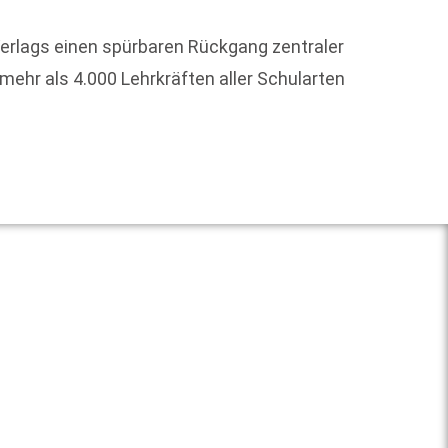
„Wer s
schrei
erlags einen spürbaren Rückgang zentraler
Denkma
hr als 4.000 Lehrkräften aller Schularten
Weit