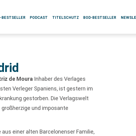
L-BESTSELLER
PODCAST
TITELSCHUTZ
BOD-BESTSELLER
NEWSL
drid
triz de Moura
Inhaber des Verlages
hsten Verleger Spaniens, ist gestern im
rkrankung gestorben. Die Verlagswelt
ne großherzige und imposante
 aus einer alten Barcelonenser Familie,