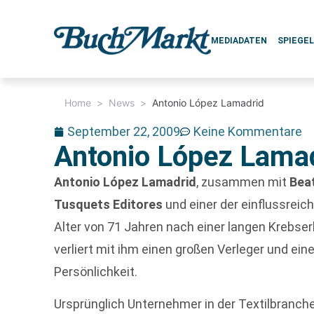
MEDIADATEN
SPIEGE
Home
>
News
>
Antonio López Lamadrid
September 22, 2009
Keine Kommentare
Antonio López Lama
Antonio López Lamadrid
, zusammen mit
Bea
Tusquets Editores
und einer der einflussreic
Alter von 71 Jahren nach einer langen Krebse
verliert mit ihm einen großen Verleger und ei
Persönlichkeit.
Ursprünglich Unternehmer in der Textilbranche