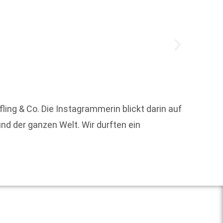
Um die
ng & Co. Die Instagrammerin blickt darin auf
d der ganzen Welt. Wir durften ein
Weit