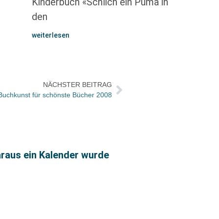
Kinderbuch «Schlich ein Puma in
den
weiterlesen
NÄCHSTER BEITRAG
g Buchkunst für schönste Bücher 2008
raus ein Kalender wurde
Büche