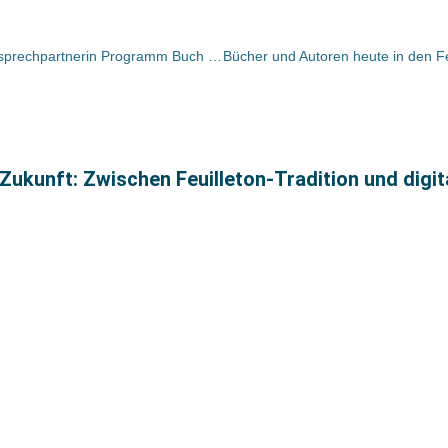
Martina Weihe-Reckewitz wieder Ansprechpartnerin Programm Buch Ratgeber beim Club
e Zukunft: Zwischen Feuilleton-Tradition und digi