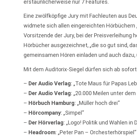
erstaunlicherweise nur 7 Features.
Eine zwölfköpfige Jury mit Fachleuten aus De
widmete sich allen eingereichten Hörbüchern „
Vorsitzende der Jury, bei der Preisverleihung
Hörbücher ausgezeichnet, „die so gut sind, d
gemeinsamen Hören einladen und auch dazu, 
Mit dem Auditorix-Siegel dürfen sich ab sofo
–
Der Audio Verlag
: „Tote Maus für Papas Le
–
Der Audio Verlag
: „20.000 Meilen unter dem
–
Hörbuch Hamburg
: „Müller hoch drei“
–
Hörcompany
: „Simpel“
–
Der Hörverlag
: „Logo! Politik und Wahlen i
–
Headroom
: „Peter Pan – Orchesterhörspiel“