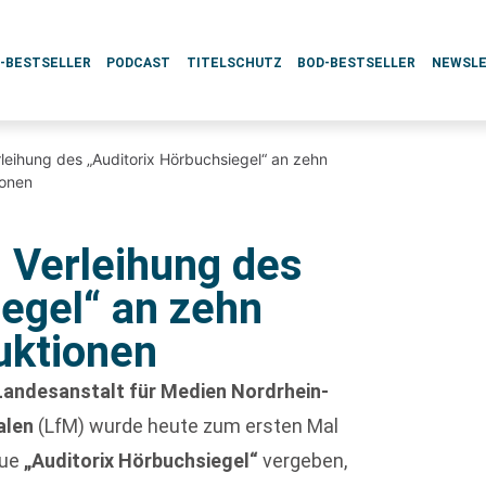
L-BESTSELLER
PODCAST
TITELSCHUTZ
BOD-BESTSELLER
NEWSL
leihung des „Auditorix Hörbuchsiegel“ an zehn
ionen
 Verleihung des
iegel“ an zehn
uktionen
Landesanstalt für Medien Nordrhein-
alen
(LfM) wurde heute zum ersten Mal
eue
„Auditorix Hörbuchsiegel“
vergeben,