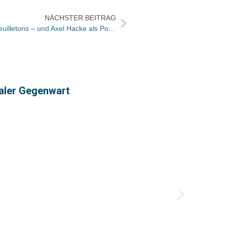
NÄCHSTER BEITRAG
Bücher und Autoren heute in den Feuilletons – und Axel Hacke als Popstar der Wörterliebe
taler Gegenwart
Offen
Deuts