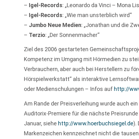
–
Igel-Records
: „Leonardo da Vinci – Mona L
–
Igel-Records
: „Wie man unsterblich wird“
–
Jumbo Neue Medien
: „Jonathan und die Zw
–
Terzio
: „Der Sonnenmacher“
Ziel des 2006 gestarteten Gemeinschaftsprojek
Kompetenz im Umgang mit Hörmedien zu steig
Verbrauchern, aber auch bei Herstellern zu för
Hörspielwerkstatt“ als interaktive Lernsoftw
oder Medienschulungen – Infos auf
http://ww
Am Rande der Preisverleihung wurde auch ein we
Auditorix-Premiere für die nächste Preisrunde
Januar, siehe
http://www.hoerbuchsiegel.de
).
Markenzeichen kennzeichnet nicht die tausen