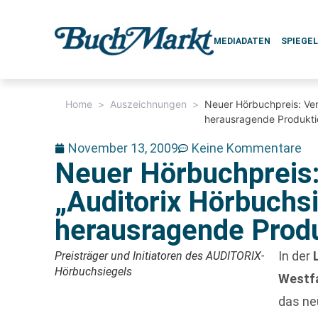
MEDIADATEN
SPIEGE
Home
>
Auszeichnungen
>
Neuer Hörbuchpreis: Ver
herausragende Produkt
November 13, 2009
Keine Kommentare
Neuer Hörbuchpreis:
„Auditorix Hörbuchs
herausragende Prod
In der
Preisträger und Initiatoren des AUDITORIX-
Hörbuchsiegels
Westf
das n