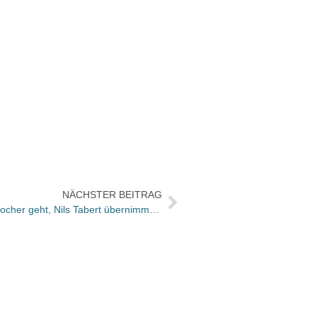
NÄCHSTER BEITRAG
Rowohlt Theater Verlag: Corinna Brocher geht, Nils Tabert übernimmt, Bastian Häfner kommt
Moon 