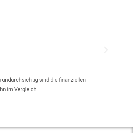
Moon N
 undurchsichtig sind die finanziellen
Cowboy
ohn im Vergleich
ausgew
Weit