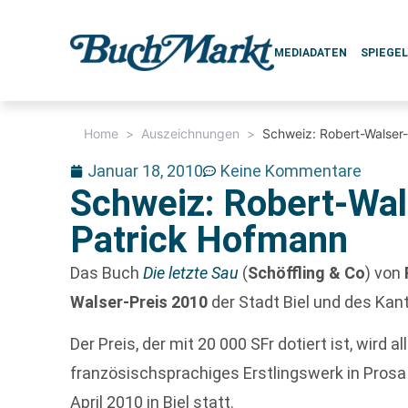
MEDIADATEN
SPIEGE
Home
>
Auszeichnungen
>
Schweiz: Robert-Walser-
Januar 18, 2010
Keine Kommentare
Schweiz: Robert-Wal
Patrick Hofmann
Das Buch
Die letzte Sau
(
Schöffling & Co
) von
Walser-Preis 2010
der Stadt Biel und des Ka
Der Preis, der mit 20 000 SFr dotiert ist, wird 
französischsprachiges Erstlingswerk in Prosa v
April 2010 in Biel statt.