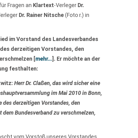
für Fragen an
Klartext
-Verleger
Dr.
Verleger
Dr. Rainer Nitsche
(Foto r.) in
tglied im Vorstand des Landesverbandes
e des derzeitigen Vorstandes, den
verschmelzen
[
mehr…
]
. Er möchte an der
ung festhalten:
twitz:
Herr Dr. Claßen, das wird sicher eine
shauptversammlung im Mai 2010 in Bonn,
ve des derzeitigen Vorstandes, den
t dem Bundesverband zu verschmelzen,
rrascht vom Vorstoß unseres Vorstandes