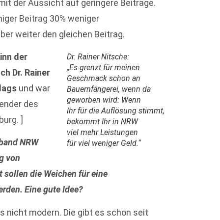
it der Aussicht auf geringere Beiträge.
niger Beitrag 30% weniger
eber weiter den gleichen Beitrag.
inn der
Dr. Rainer Nitsche:
„Es grenzt für meinen
h Dr. Rainer
Geschmack schon an
rlags
und war
Bauernfängerei, wenn da
geworben wird: Wenn
zender des
Ihr für die Auflösung stimmt,
urg. ]
bekommt Ihr in NRW
viel mehr Leistungen
erband NRW
für viel weniger Geld.“
g von
sollen die Weichen für eine
rden. Eine gute Idee?
lls nicht modern. Die gibt es schon seit