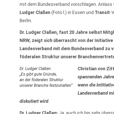
mit dem Bundesverband vorschlagen. Anlass 
Ludger Claßen
(Foto l.) in Essen und
Transit
-
Berlin.
Dr. Ludger Claßen, fast 20 Jahre selbst Mi
NRW, zeigt sich überrascht von der Initiativ
Landesverband mit dem Bundesverband zu 
föderalen Struktur unserer Branchenvertret
Christian von Zit
Dr. Ludger Claßen:
„Es gibt gute Gründe,
spannenden Jahre
an der föderalen Struktur
wenn die Intitiati
unserer Branche festzuhalten“
Landesverband mi
diskutiert wird
.
Dr. Ludger Claßen:
Ja, auch ich bin sehr übe