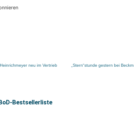
onnieren
 Heinrichmeyer neu im Vertrieb
„Stern“stunde gestern bei Beckm
BoD-Bestsellerliste