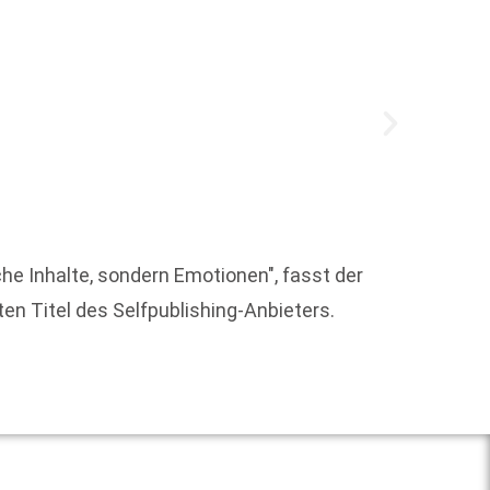
Das Bu
ansäss
che Inhalte, sondern Emotionen", fasst der
en Titel des Selfpublishing-Anbieters.
Weit