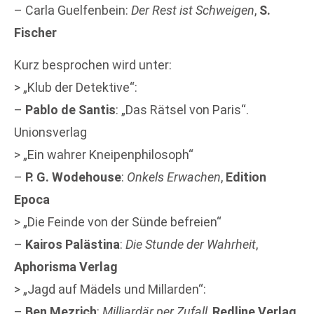
– Carla Guelfenbein:
Der Rest ist Schweigen
,
S.
Fischer
Kurz besprochen wird unter:
> „Klub der Detektive“:
–
Pablo de Santis
: „Das Rätsel von Paris“.
Unionsverlag
> „Ein wahrer Kneipenphilosoph“
–
P. G. Wodehouse
:
Onkels Erwachen
,
Edition
Epoca
> „Die Feinde von der Sünde befreien“
–
Kairos Palästina
:
Die Stunde der Wahrheit
,
Aphorisma Verlag
> „Jagd auf Mädels und Millarden“:
–
Ben Mezrich
:
Milliardär per Zufall
,
Redline Verlag