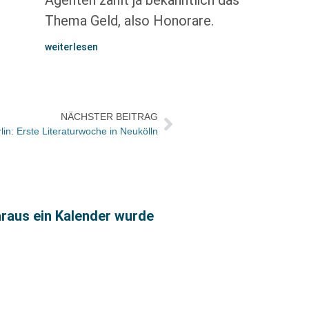
Agenten zählt ja bekanntlich das
Thema Geld, also Honorare.
weiterlesen
NÄCHSTER BEITRAG
lin: Erste Literaturwoche in Neukölln
Neue 
raus ein Kalender wurde