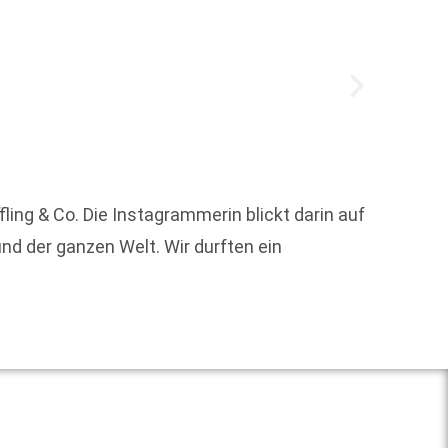
Johann
ng & Co. Die Instagrammerin blickt darin auf
überno
d der ganzen Welt. Wir durften ein
Progra
Weit