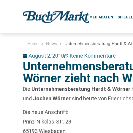
MEDIADATEN
SPIEGE
Home
>
News
>
Unternehmensberatung Hardt & Wö
August 2, 2010
Keine Kommentare
Unternehmensberatu
Wörner zieht nach 
Die
Unternehmensberatung Hardt & Wörner
h
und
Jochen Wörner
sind heute von Friedrich
Die neue Anschrift:
Prinz-Nikolas-Str. 28
65193 Wiesbaden