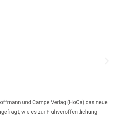
Erstma
Marke 
entspr
r Hoffmann und Campe Verlag (HoCa) das neue
gefragt, wie es zur Frühveröffentlichung
Weit