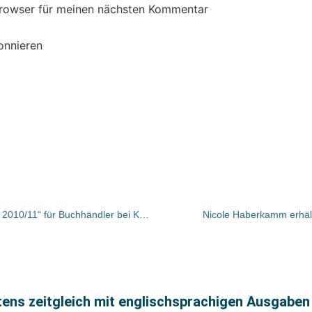
Browser für meinen nächsten Kommentar
onnieren
Gratis-Bestellaktion „Ausgezeichnet! 2010/11“ für Buchhändler bei KNV angelaufen
Nicole Haberkamm erhält
stens zeitgleich mit englischsprachigen Ausgaben