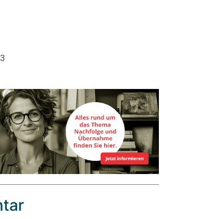
23
tar