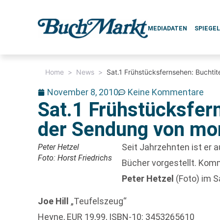
MEDIADATEN
SPIEGE
Home
>
News
>
Sat.1 Frühstücksfernsehen: Buchti
November 8, 2010
Keine Kommentare
Sat.1 Frühstücksfer
der Sendung von mo
Seit Jahrzehnten ist er 
Peter Hetzel
Foto: Horst Friedrichs
Bücher vorgestellt. Kom
Peter Hetzel
(Foto) im S
Joe Hill
„Teufelszeug“
Heyne, EUR 19,99, ISBN-10: 3453265610