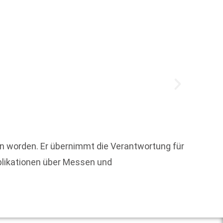
Welche
en worden. Er übernimmt die Verantwortung für
blikationen über Messen und
Weit