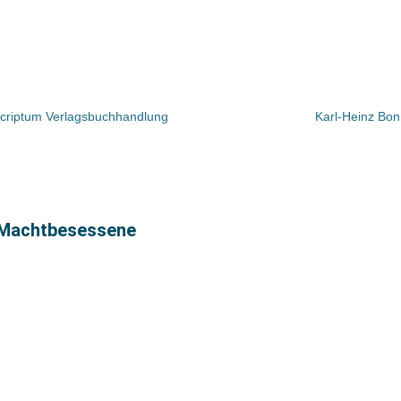
scriptum Verlagsbuchhandlung
Karl-Heinz Bo
 Machtbesessene