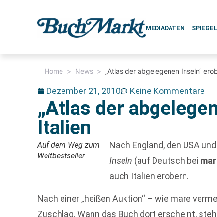
MEDIADATEN
SPIEGE
Home
>
News
>
„Atlas der abgelegenen Inseln“ erobe
Dezember 21, 2010
Keine Kommentare
„Atlas der abgelegen
Italien
Nach England, den USA und 
Auf dem Weg zum
Weltbestseller
Inseln
(auf Deutsch bei
mar
auch Italien erobern.
Nach einer „heißen Auktion“ – wie mare vermel
Zuschlag. Wann das Buch dort erscheint, steht