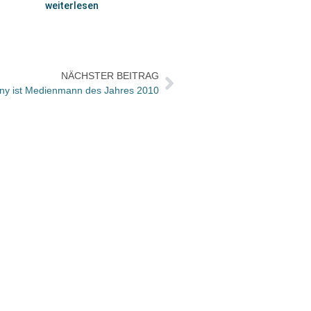
weiterlesen
NÄCHSTER BEITRAG
nny ist Medienmann des Jahres 2010
Die V