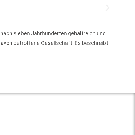
t nach sieben Jahrhunderten gehaltreich und
Im Nov
avon betroffene Gesellschaft. Es beschreibt
das fü
Weit