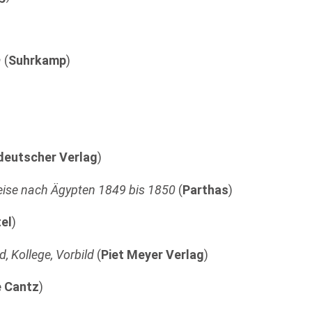
a
(
Suhrkamp
)
)
deutscher Verlag
)
eise nach Ägypten 1849 bis 1850
(
Parthas
)
el
)
, Kollege, Vorbild
(
Piet Meyer Verlag
)
e Cantz
)