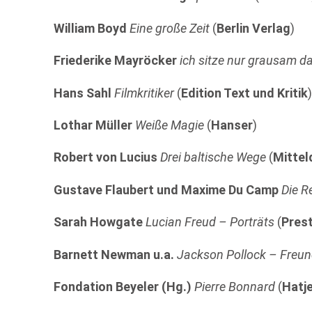
William Boyd
Eine große Zeit
(
Berlin Verlag
)
Friederike Mayröcker
ich sitze nur grausam d
Hans Sahl
Filmkritiker
(
Edition Text und Kritik
Lothar Müller
Weiße Magie
(
Hanser
)
Robert von Lucius
Drei baltische Wege
(
Mittel
Gustave Flaubert und Maxime Du Camp
Die R
Sarah Howgate
Lucian Freud – Porträts
(
Prest
Barnett Newman u.a.
Jackson Pollock – Freund
Fondation Beyeler (Hg.)
Pierre Bonnard
(
Hatj