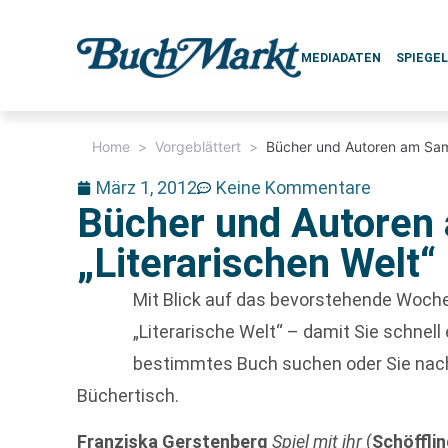
MEDIADATEN
SPIEGE
Home
>
Vorgeblättert
>
Bücher und Autoren am Sams
März 1, 2012
Keine Kommentare
Bücher und Autoren 
„Literarischen Welt“
Mit Blick auf das bevorstehende Wochen
„Literarische Welt“ – damit Sie schnel
bestimmtes Buch suchen oder Sie nach 
Büchertisch.
Franziska Gerstenberg
Spiel mit ihr
(
Schöffli