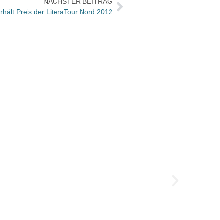
NÄCHSTER BEITRAG
hält Preis der LiteraTour Nord 2012
Paul-