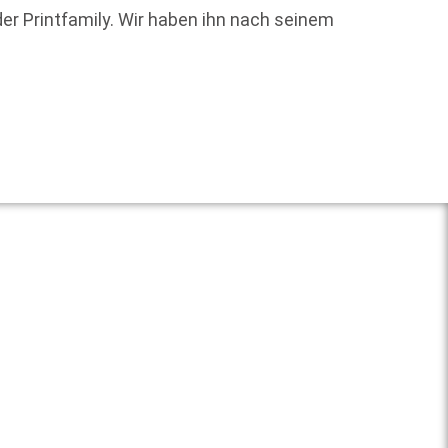
Der vo
 der Printfamily. Wir haben ihn nach seinem
Stefan 
Weit