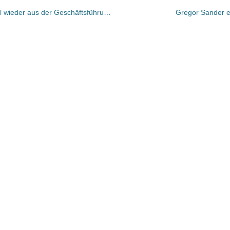
Thalia: Eyal Lahav wird zum 30. April wieder aus der Geschäftsführung der Thalia Holding ausscheiden
Gregor Sander er