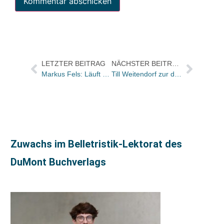
LETZTER BEITRAG
NÄCHSTER BEITRAG
Markus Fels: Läuft KNV jetzt vor den Büchern davon?
Till Weitendorf zur digitalen Entwicklung der Branche
Zuwachs im Belletristik-Lektorat des
DuMont Buchverlags