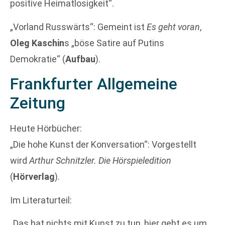
positive Heimatlosigkeit“.
„Vorland Russwärts“: Gemeint ist
Es geht voran
,
Oleg Kaschin
s „böse Satire auf Putins
Demokratie“ (
Aufbau
).
Frankfurter Allgemeine
Zeitung
Heute Hörbücher:
„Die hohe Kunst der Konversation“: Vorgestellt
wird
Arthur Schnitzler. Die Hörspieledition
(
Hörverlag
).
Im Literaturteil:
„Das hat nichts mit Kunst zu tun, hier geht es um