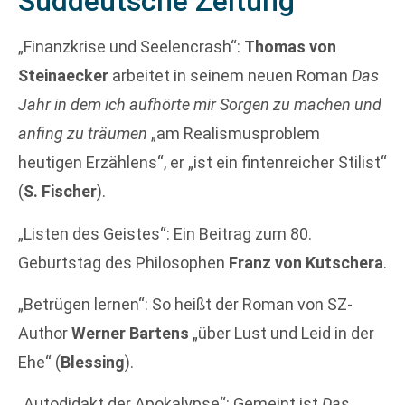
Süddeutsche Zeitung
„Finanzkrise und Seelencrash“:
Thomas von
Steinaecker
arbeitet in seinem neuen Roman
Das
Jahr in dem ich aufhörte mir Sorgen zu machen und
anfing zu träumen
„am Realismusproblem
heutigen Erzählens“, er „ist ein fintenreicher Stilist“
(
S. Fischer
).
„Listen des Geistes“: Ein Beitrag zum 80.
Geburtstag des Philosophen
Franz von Kutschera
.
„Betrügen lernen“: So heißt der Roman von SZ-
Author
Werner Bartens
„über Lust und Leid in der
Ehe“ (
Blessing
).
„Autodidakt der Apokalypse“: Gemeint ist
Das