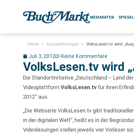
MEDIADATEN
SPIEGE
Home
>
Auszeichnungen
>
VolksLesen.tv wird „Aus
Juli 3, 2012
Keine Kommentare
VolksLesen.tv wird 
Die Standortinitiative „Deutschland – Land der
Videoplattform
VolksLesen.tv
für ihren Erfi
2012“ aus.
„Die Webseite VolksLesen.tv gibt traditionelle
in der digitalen Welt“, heißt es in der Begründ
Videolesungen stellen jeweils vier Vorleser sic