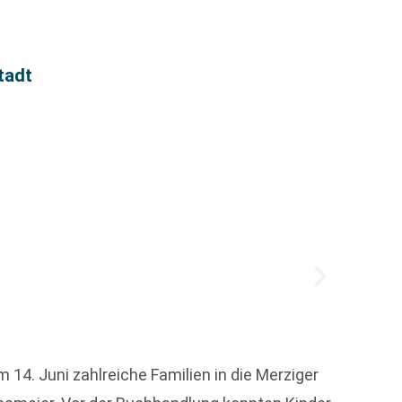
tadt
Der h
14. Juni zahlreiche Familien in die Merziger
Die fr