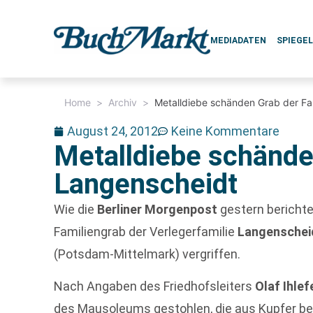
MEDIADATEN
SPIEGE
Home
>
Archiv
>
Metalldiebe schänden Grab der Fa
August 24, 2012
Keine Kommentare
Metalldiebe schände
Langenscheidt
Wie die
Berliner Morgenpost
gestern berichte
Familiengrab der Verlegerfamilie
Langenschei
(Potsdam-Mittelmark) vergriffen.
Nach Angaben des Friedhofsleiters
Olaf Ihlef
des Mausoleums gestohlen, die aus Kupfer bes