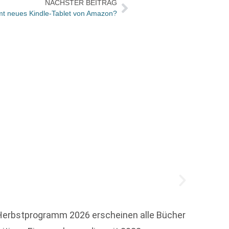
NÄCHSTER BEITRAG
t neues Kindle-Tablet von Amazon?
Münch
„Wer s
 Herbstprogramm 2026 erscheinen alle Bücher
schrei