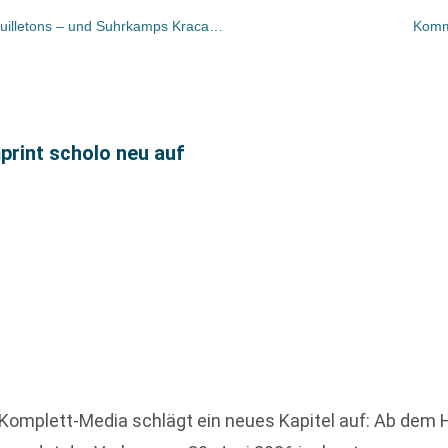
Bücher und Autoren heute in den Feuilletons – und Suhrkamps Kracauer-Werkausgabe ist komplett
Komm
mprint scholo neu auf
Komplett-Media schlägt ein neues Kapitel auf: Ab dem