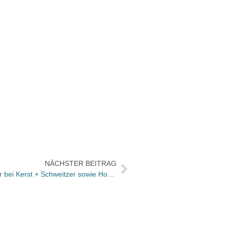
NÄCHSTER BEITRAG
Christoph Kunz neuer Vertriebsleiter bei Kerst + Schweitzer sowie Hoser + Mende / Werner Müller wird Programmleiter Corporate