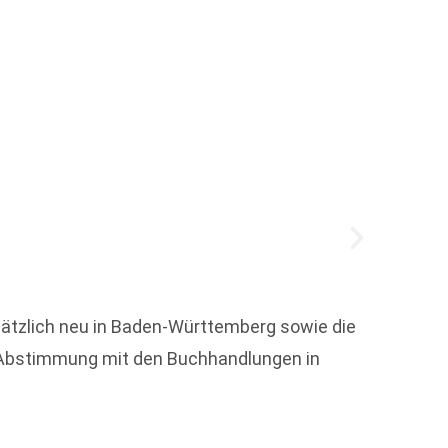
„Unse
finde
sätzlich neu in Baden-Württemberg sowie die
-Abstimmung mit den Buchhandlungen in
Anfang
Weber,