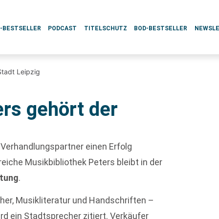
L-BESTSELLER
PODCAST
TITELSCHUTZ
BOD-BESTSELLER
NEWSL
Stadt Leipzig
ers gehört der
 Verhandlungspartner einen Erfolg
sreiche Musikbibliothek Peters bleibt in der
itung
.
er, Musikliteratur und Handschriften –
ird ein Stadtsprecher zitiert. Verkäufer