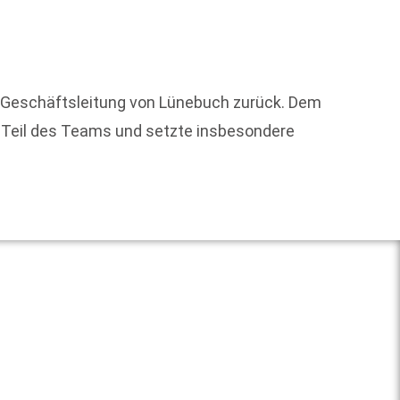
Vom 29
bieten
ie Geschäftsleitung von Lünebuch zurück. Dem
finden 
e Teil des Teams und setzte insbesondere
Weit