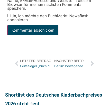
Name, E-Mail-Adresse und Website in diesem
Browser für meinen nächsten Kommentar
speichern.
Ja, ich möchte den BuchMarkt-Newsflash
abonnieren
LETZTER BEITRAG
NÄCHSTER BEITRAG
Gütesiegel „Buch des Monats April 2013“ für Boris Koch, Sarah Lean und Namako Takagi
Berlin: Bewegende Buchpremiere mit Michail Gorbatschow
Shortlist des Deutschen Kinderbuchpreises
2026 steht fest