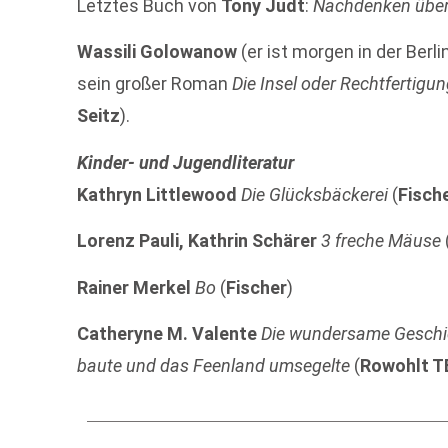
Letztes Buch von
Tony Judt
:
Nachdenken über
Wassili Golowanow
(er ist morgen in der Ber
sein großer Roman
Die Insel oder Rechtfertigu
Seitz
).
Kinder- und Jugendliteratur
Kathryn Littlewood
Die Glücksbäckerei
(
Fisch
Lorenz Pauli, Kathrin Schärer
3 freche Mäuse
Rainer Merkel
Bo
(
Fischer
)
Catheryne M. Valente
Die wundersame Geschich
baute und das Feenland umsegelte
(
Rowohlt T