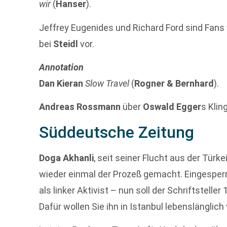
wir
(
Hanser
).
Jeffrey Eugenides und Richard Ford sind Fans 
bei
Steidl
vor.
Annotation
Dan Kieran
Slow Travel
(
Rogner & Bernhard
).
Andreas Rossmann
über
Oswald Egger
s Klin
Süddeutsche Zeitung
Doga Akhanli
, seit seiner Flucht aus der Türke
wieder einmal der Prozeß gemacht. Eingesperr
als linker Aktivist – nun soll der Schriftstell
Dafür wollen Sie ihn in Istanbul lebenslänglic