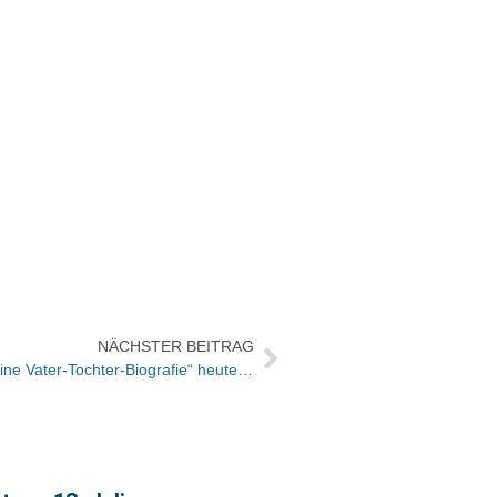
NÄCHSTER BEITRAG
Campus-Buch „Kein weißes Blatt. Eine Vater-Tochter-Biografie“ heute in ZDF Aspekte, aber erst am 2. Mai im Handel