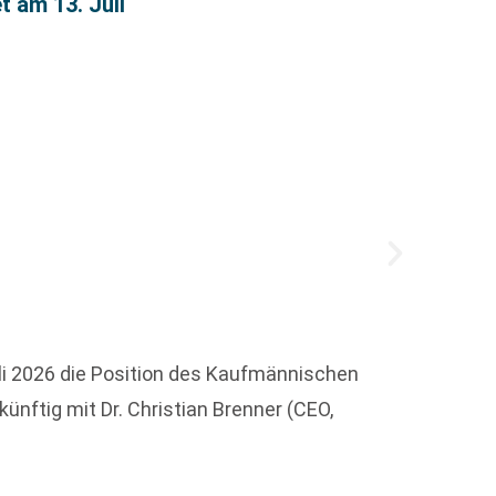
 am 13. Juli
„Es is
li 2026 die Position des Kaufmännischen
Am heu
ünftig mit Dr. Christian Brenner (CEO,
Buch v
Weit