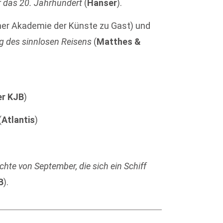
 das 20. Jahrhundert
(
Hanser
).
liner Akademie der Künste zu Gast) und
ng des sinnlosen Reisens
(
Matthes &
er KJB
)
(
Atlantis
)
te von September, die sich ein Schiff
B
).