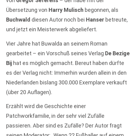
von
Gregor Seferens
– der habe mit der
Übersetzung von
Harry Mulisch
begonnen, als
Buchwald
diesen Autor noch bei
Hanser
betreute,
und jetzt ein Meisterwerk abgeliefert.
Vier Jahre hat Buwalda an seinem Roman
gearbeitet – ein Vorschuß seines Verlag
De Bezige
Bij
hat es möglich gemacht. Bereut haben dürfte
es der Verlag nicht: Immerhin wurden allein in den
Niederlanden bislang 300.000 Exemplare verkauft
(über 20 Auflagen).
Erzählt wird die Geschichte einer
Patchworkfamilie, in der sehr viel Zufälle
passieren. Aber sind es Zufälle? Der Autor fragt
seinen Moderator: „Wenn 22 Fußballer auf einem