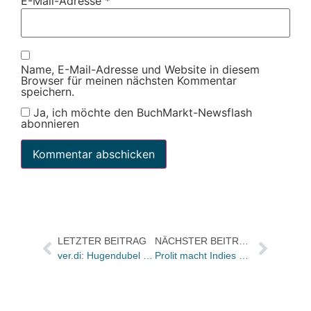
E-Mail-Adresse
*
Name, E-Mail-Adresse und Website in diesem
Browser für meinen nächsten Kommentar
speichern.
Ja, ich möchte den BuchMarkt-Newsflash
abonnieren
LETZTER BEITRAG
NÄCHSTER BEITRAG
ver.di: Hugendubel vor weiteren Filialschließungen, Verkleinerungen und Stellenstreichungen / Jetzt mit Statement von Hugendubel
Prolit macht Indies stark: Zum 40. mal gebündelter Vorschauversand