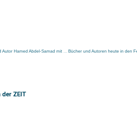
Der deutsch-ägyptische Publizist und Autor Hamed Abdel-Samad mit Fatwa belegt
n der ZEIT