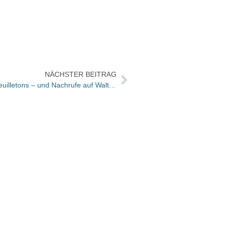
NÄCHSTER BEITRAG
Bücher und Autoren heute in den Feuilletons – und Nachrufe auf Walter Jens
Die n