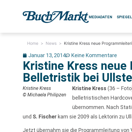
MEDIADATEN
SPIEGE
Home
>
News
>
Kristine Kress neue Programmleiterin 
Januar 13, 2014
Keine Kommentare
Kristine Kress neue
Belletristik bei Ullst
Kristine Kress
(36 – Foto
Kristine Kress
© Michaela Philipzen
belletristischen Hardco
übernommen. Nach Stati
und
S. Fischer
kam sie 2009 als Lektorin zu Ull
Jetzt übernahm sie die Programmleitung von V