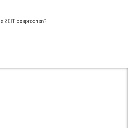
ie ZEIT besprochen?
Um die
Weit