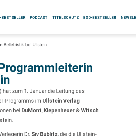
L-BESTSELLER
PODCAST
TITELSCHUTZ
BOD-BESTSELLER
NEWSL
Belletristik bei Ullstein
 Programmleiterin
ein
) hat zum 1. Januar die Leitung des
ver-Programms im
Ullstein Verlag
onen bei
DuMont
,
Kiepenheuer & Witsch
stein.
erlegerin Dr.
Siv Bublitz
, die die Ullstein-