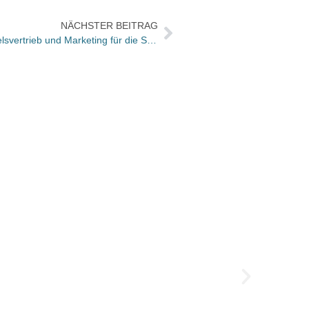
NÄCHSTER BEITRAG
Alexander Elspas übernimmt Handelsvertrieb und Marketing für die Süddeutsche Zeitung Edition
Büche