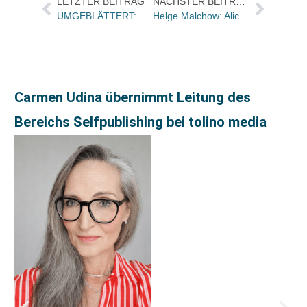
LETZTER BEITRAG
NÄCHSTER BEITRAG
UMGEBLÄTTERT: Bücher und Autoren heute in den Feuilletons – und der Tod des „unterschätztesten Impresarios des Gegenwartsdenkens“
Helge Malchow: Alice Schwarzer hat die „hämischen Verzerrungen nicht verdient“
Carmen Udina übernimmt Leitung des
Bereichs Selfpublishing bei tolino media