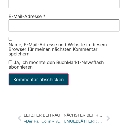
E-Mail-Adresse
*
Name, E-Mail-Adresse und Website in diesem
Browser für meinen nächsten Kommentar
speichern.
Ja, ich möchte den BuchMarkt-Newsflash
abonnieren
LETZTER BEITRAG
NÄCHSTER BEITRAG
»Der Fall Collini« von Ferdinand von Schirach für den Los Angeles Times Book Prize nominiert.
UMGEBLÄTTERT: Bücher und Autoren heute in den Feuilletons – und das „intellektuelle Desaster“ Heideggers