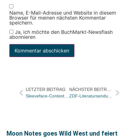
Name, E-Mail-Adresse und Website in diesem
Browser für meinen nächsten Kommentar
speichern.
Ja, ich möchte den BuchMarkt-Newsflash
abonnieren
LETZTER BEITRAG
NÄCHSTER BEITRAG
Sleeveface-Contest für Buchhändler: Murmann Verlag verlost einen Abend mit Musikjournalist Karl Bruckmaier
ZDF-Literatursendung „Das blaue Sofa“: Plakat und Bucheinstecker zum Download
Moon Notes goes Wild West und feiert