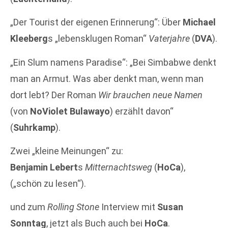
„Der Tourist der eigenen Erinnerung“: Über
Michael
Kleeberg
s „lebensklugen Roman“
Vaterjahre
(
DVA
).
„Ein Slum namens Paradise“: „Bei Simbabwe denkt
man an Armut. Was aber denkt man, wenn man
dort lebt? Der Roman
Wir brauchen neue Namen
(von
NoViolet Bulawayo
) erzählt davon“
(
Suhrkamp
).
Zwei „kleine Meinungen“ zu:
Benjamin Lebert
s
Mitternachtsweg
(
HoCa
),
(„schön zu lesen“).
und zum
Rolling Stone
Interview mit
Susan
Sonntag
, jetzt als Buch auch bei
HoCa
.