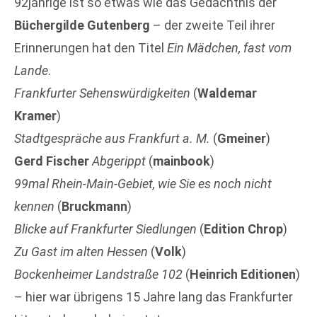
92jährige ist so etwas wie das Gedächtnis der
Büchergilde Gutenberg
– der zweite Teil ihrer
Erinnerungen hat den Titel
Ein Mädchen, fast vom
Lande
.
Frankfurter Sehenswürdigkeiten
(
Waldemar
Kramer
)
Stadtgespräche aus Frankfurt a. M.
(
Gmeiner
)
Gerd Fischer
Abgerippt
(
mainbook
)
99mal Rhein-Main-Gebiet, wie Sie es noch nicht
kennen
(
Bruckmann
)
Blicke auf Frankfurter Siedlungen
(
Edition Chrop
)
Zu Gast im alten Hessen
(
Volk
)
Bockenheimer Landstraße 102
(
Heinrich Editionen
)
– hier war übrigens 15 Jahre lang das Frankfurter